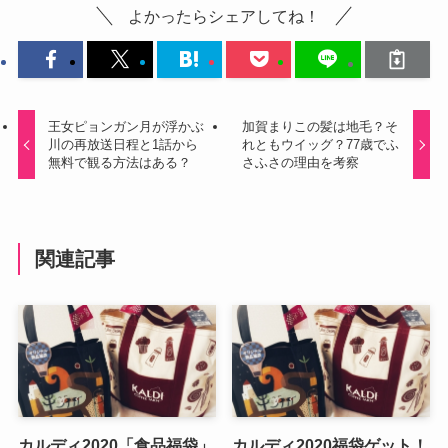
よかったらシェアしてね！
王女ピョンガン月が浮かぶ
加賀まりこの髪は地毛？そ
川の再放送日程と1話から
れともウイッグ？77歳でふ
無料で観る方法はある？
さふさの理由を考察
関連記事
カルディ2020「食品福袋」
カルディ2020福袋ゲット！